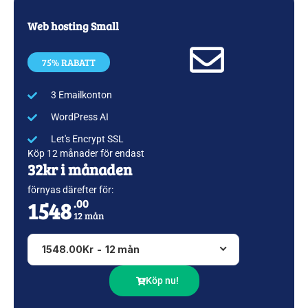
Web hosting Small
75% RABATT
3 Emailkonton
WordPress AI
Let's Encrypt SSL
Köp 12 månader för endast
32kr i månaden
förnyas därefter för:
1548
.00
12 mån
1548.00Kr
-
12 mån
Köp nu!