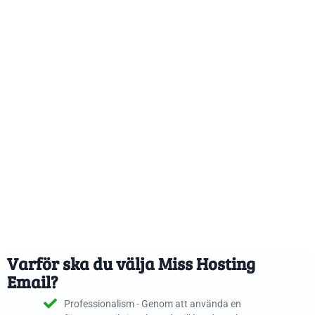
Med en egen domän i din epost signalerar du
seriositeten i ditt arbete och visar att du tar dina
affärer på allvar.
Dessutom ger Email-tjänsten dig möjlighet att
organisera din inkorg på ett strukturerat sätt och
separera arbetsrelaterad kommunikation från den
privata. En företagsmail är en viktig investering för
ditt varumärke och något du inte vill vara utan i
dagens uppkopplade värld där majoriteten av alla
kommunikation sker online!
Varför ska du välja Miss Hosting
Email?
Professionalism - Genom att använda en