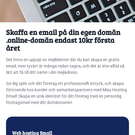
Skaffa en email på din egen domän
.online-domän endast 10kr första
året
Det finns en uppsjö av mejlklienter där du kan skapa en gratis
email, men tyvärr är många redan tagna, och det är inte alltid så
lätt att få till ditt namn i din mejladress.
Ge dig själv och ditt företag ett professionellt intryck, och skapa
förtroende hos kunder och samarbetspartners med Miss Hosting
Email! Skapa en unik identitet för ditt företag med en personlig
företagsmail med ditt domännamn!
Web hosting Small