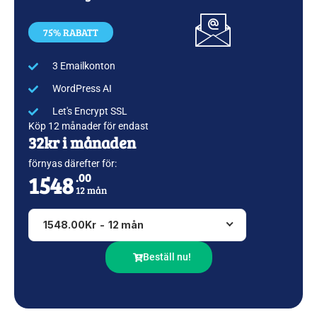
75% RABATT
3 Emailkonton
WordPress AI
Let's Encrypt SSL
Köp 12 månader för endast
32kr i månaden
förnyas därefter för:
1548
.00
12 mån
1548.00Kr
-
12 mån
Beställ nu!