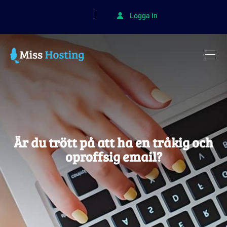
Logga in
Är du trött på att ha en tråkig och
oproffsig email?