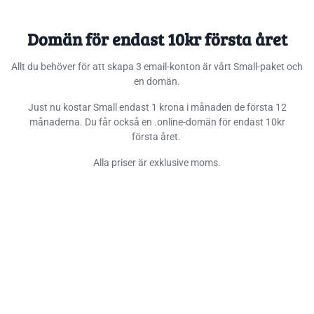
Domän för endast 10kr första året
Allt du behöver för att skapa 3 email-konton är vårt Small-paket och
en domän.
Just nu kostar Small endast 1 krona i månaden de första 12
månaderna. Du får också en .online-domän för endast 10kr
första året.
Alla priser är exklusive moms.
En email som ger ett
professionellt intryck
Du får alla förutsättningar för att ge dig och ditt
företag ett professionellt intryck som skapar
förtroende hos dina kunder och samarbetspartners.