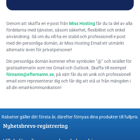
Genom att skaffa en e-post från
Miss Hosting
får du ta del av alla
fördelarna med tjänsten, såsom säkerhet, flexibilitet och enkel
användning. Så om du vill ha en stabil och professionell e-post
med din personliga domän, är Miss Hosting Email ett utmärkt
alternativ även för privatpersoner!
Din personliga domän kommer efter symbolen ”@” och istället för
gratisalternativ som tex Gmail och Outlook. Skaffa till exempel
fö
rnamn@efternamn.se
, på sätt får du en unik och professionell
email som representerar dig och får dig att stå ut från mängden i
all din email-kommunikation!
Rabatter gäller ditt första år, därefter förnyas dina produkter till fullpris​.
Nyhetsbrevs-registrering