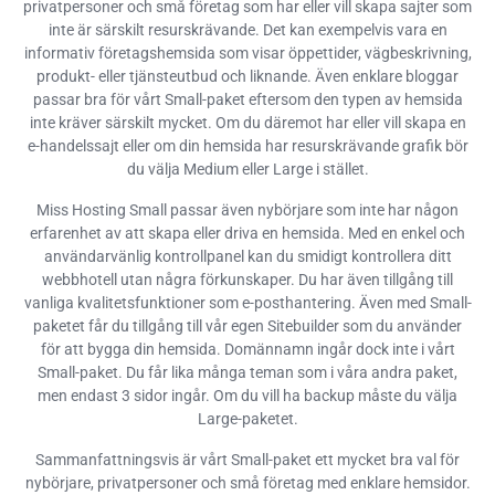
privatpersoner och små företag som har eller vill skapa sajter som
inte är särskilt resurskrävande. Det kan exempelvis vara en
informativ företagshemsida som visar öppettider, vägbeskrivning,
produkt- eller tjänsteutbud och liknande. Även enklare bloggar
passar bra för vårt Small-paket eftersom den typen av hemsida
inte kräver särskilt mycket. Om du däremot har eller vill skapa en
e-handelssajt eller om din hemsida har resurskrävande grafik bör
du välja Medium eller Large i stället.
Miss Hosting Small passar även nybörjare som inte har någon
erfarenhet av att skapa eller driva en hemsida. Med en enkel och
användarvänlig kontrollpanel kan du smidigt kontrollera ditt
webbhotell utan några förkunskaper. Du har även tillgång till
vanliga kvalitetsfunktioner som e-posthantering. Även med Small-
paketet får du tillgång till vår egen Sitebuilder som du använder
för att bygga din hemsida. Domännamn ingår dock inte i vårt
Small-paket. Du får lika många teman som i våra andra paket,
men endast 3 sidor ingår. Om du vill ha backup måste du välja
Large-paketet.
Sammanfattningsvis är vårt Small-paket ett mycket bra val för
nybörjare, privatpersoner och små företag med enklare hemsidor.