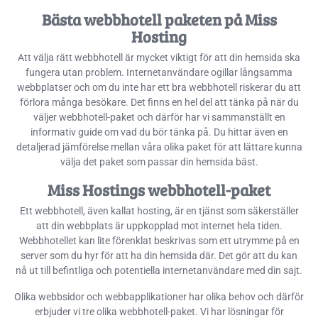
Bästa webbhotell paketen på Miss
Hosting
Att välja rätt webbhotell är mycket viktigt för att din hemsida ska
fungera utan problem. Internetanvändare ogillar långsamma
webbplatser och om du inte har ett bra webbhotell riskerar du att
förlora många besökare. Det finns en hel del att tänka på när du
väljer webbhotell-paket och därför har vi sammanställt en
informativ guide om vad du bör tänka på. Du hittar även en
detaljerad jämförelse mellan våra olika paket för att lättare kunna
välja det paket som passar din hemsida bäst.
Miss Hostings webbhotell-paket
Ett webbhotell, även kallat hosting, är en tjänst som säkerställer
att din webbplats är uppkopplad mot internet hela tiden.
Webbhotellet kan lite förenklat beskrivas som ett utrymme på en
server som du hyr för att ha din hemsida där. Det gör att du kan
nå ut till befintliga och potentiella internetanvändare med din sajt.
Olika webbsidor och webbapplikationer har olika behov och därför
erbjuder vi tre olika webbhotell-paket. Vi har lösningar för