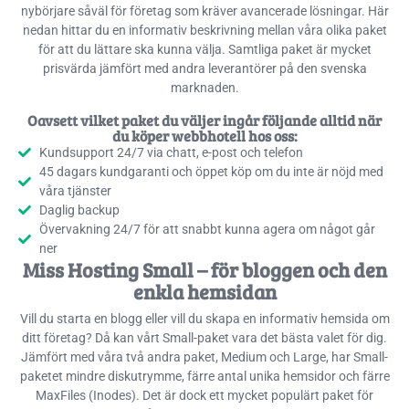
nybörjare såväl för företag som kräver avancerade lösningar. Här
nedan hittar du en informativ beskrivning mellan våra olika paket
för att du lättare ska kunna välja. Samtliga paket är mycket
prisvärda jämfört med andra leverantörer på den svenska
marknaden.
Oavsett vilket paket du väljer ingår följande alltid när
du köper webbhotell hos oss:
Kundsupport 24/7 via chatt, e-post och telefon
45 dagars kundgaranti och öppet köp om du inte är nöjd med
våra tjänster
Daglig backup
Övervakning 24/7 för att snabbt kunna agera om något går
ner
Miss Hosting Small – för bloggen och den
enkla hemsidan
Vill du starta en blogg eller vill du skapa en informativ hemsida om
ditt företag? Då kan vårt Small-paket vara det bästa valet för dig.
Jämfört med våra två andra paket, Medium och Large, har Small-
paketet mindre diskutrymme, färre antal unika hemsidor och färre
MaxFiles (Inodes). Det är dock ett mycket populärt paket för