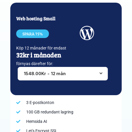
Web hosting Small
SPARA 75%
Köp 12 månader för endast
32kr i månaden
förnyas därefter för:
1548.00Kr
-
12 mån
3 E-postkonton
100 GB redundant lagring
Hemsida AI
Let's Encrypt SSL