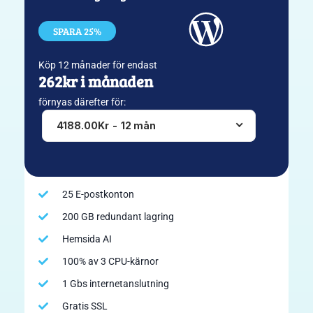
SPARA 25%
Köp 12 månader för endast
262kr i månaden
förnyas därefter för:
4188.00Kr
-
12 mån
25 E-postkonton
200 GB redundant lagring
Hemsida AI
100% av 3 CPU-kärnor
1 Gbs internetanslutning
Gratis SSL