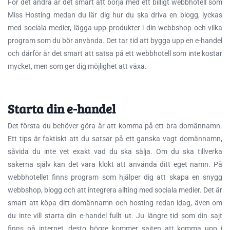
För det andra är det smart att börja med ett billigt webbhotell som
Miss Hosting medan du lär dig hur du ska driva en blogg, lyckas
med sociala medier, lägga upp produkter i din webbshop och vilka
program som du bör använda. Det tar tid att bygga upp en e-handel
och därför är det smart att satsa på ett webbhotell som inte kostar
mycket, men som ger dig möjlighet att växa.
Starta din e-handel
Det första du behöver göra är att komma på ett bra domännamn.
Ett tips är faktiskt att du satsar på ett ganska vagt domännamn,
såvida du inte vet exakt vad du ska sälja. Om du ska tillverka
sakerna själv kan det vara klokt att använda ditt eget namn. På
webbhotellet finns program som hjälper dig att skapa en snygg
webbshop, blogg och att integrera allting med sociala medier. Det är
smart att köpa ditt domännamn och hosting redan idag, även om
du inte vill starta din e-handel fullt ut. Ju längre tid som din sajt
finns på internet, desto högre kommer sajten att komma upp i