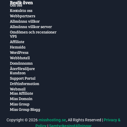
Besök även
Om oss
Kontakta oss
Webbpartners
Allmänna villkor
Allmänna villkor server
Omdömen och recensioner
VPS
Affiliate
Hemsida
WordPress
Webbhotell
Domännamn
Återförsäljare
Kundzon
Support Portal
Driftinformation
Webmail
Miss Affiliate
Miss Domain
Miss Group
Miss Group Blogg
Copyright © 2026
misshosting.se
, All Rights Reserved |
Privacy &
Policy
|
Samtyckesinställningar