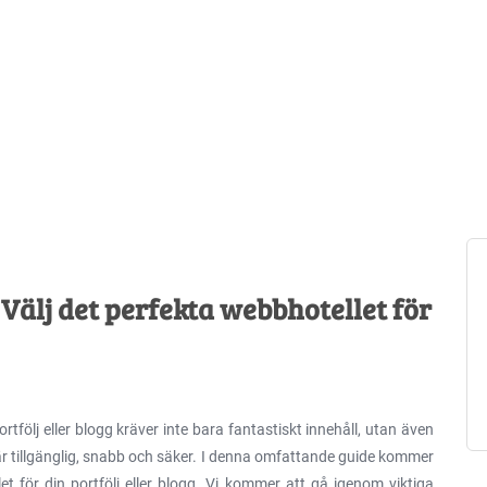
Välj det perfekta webbhotellet för
tfölj eller blogg kräver inte bara fantastiskt innehåll, utan även
är tillgänglig, snabb och säker. I denna omfattande guide kommer
et för din portfölj eller blogg. Vi kommer att gå igenom viktiga