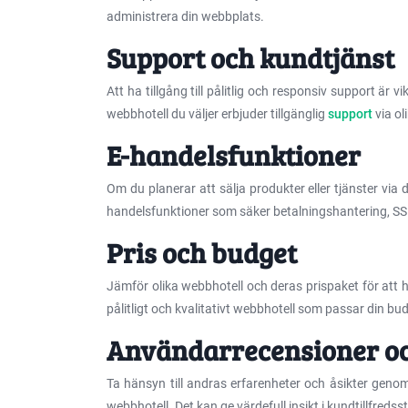
administrera din webbplats.
Support och kundtjänst
Att ha tillgång till pålitlig och responsiv support är v
webbhotell du väljer erbjuder tillgänglig
support
via ol
E-handelsfunktioner
Om du planerar att sälja produkter eller tjänster via 
handelsfunktioner som säker betalningshantering, SS
Pris och budget
Jämför olika webbhotell och deras prispaket för att hi
pålitligt och kvalitativt webbhotell som passar din b
Användarrecensioner o
Ta hänsyn till andras erfarenheter och åsikter gen
webbhotell. Det kan ge värdefull insikt i kundtillfredsst