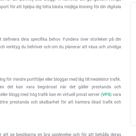
rt för att hjälpa dig hitta bästa möjliga lösning för din digitala
st definiera dina specifika behov. Fundera över storleken på din
ner och verktyg du behöver och om du planerar att växa och utvidga
g för mindre portföljer eller bloggar med låg till medelstor trafik.
men det kan vara begränsat när det gäller prestanda och
ler blogg med hög trafik kan en virtuell privat server (
VPS
) vara
bättre prestanda och skalbarhet för att hantera ökad trafik och
r att ge besökarna en bra upplevelse och för att behålla deras