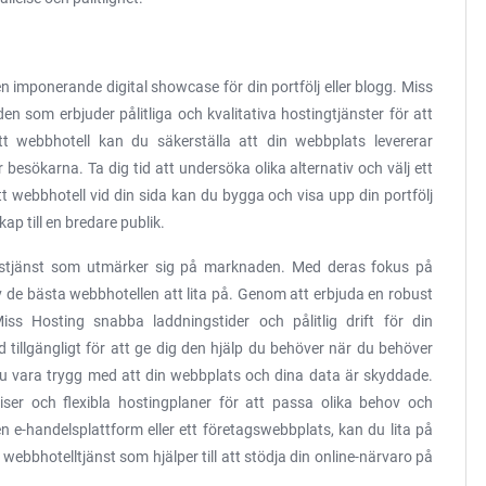
n imponerande digital showcase för din portfölj eller blogg. Miss
 som erbjuder pålitliga och kvalitativa hostingtjänster för att
tt webbhotell kan du säkerställa att din webbplats levererar
 besökarna. Ta dig tid att undersöka olika alternativ och välj ett
 webbhotell vid din sida kan du bygga och visa upp din portfölj
ap till en bredare publik.
llstjänst som utmärker sig på marknaden. Med deras fokus på
v de bästa webbhotellen att lita på. Genom att erbjuda en robust
iss Hosting snabba laddningstider och pålitlig drift för din
 tillgängligt för att ge dig den hjälp du behöver när du behöver
u vara trygg med att din webbplats och dina data är skyddade.
iser och flexibla hostingplaner för att passa olika behov och
n e-handelsplattform eller ett företagswebbplats, kan du lita på
v webbhotelltjänst som hjälper till att stödja din online-närvaro på