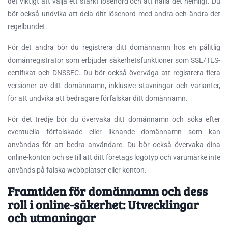
det viktigt att välja ett starkt lösenord och att hålla det hemligt. Du
bör också undvika att dela ditt lösenord med andra och ändra det
regelbundet.
För det andra bör du registrera ditt domännamn hos en pålitlig
domänregistrator som erbjuder säkerhetsfunktioner som SSL/TLS-
certifikat och DNSSEC. Du bör också överväga att registrera flera
versioner av ditt domännamn, inklusive stavningar och varianter,
för att undvika att bedragare förfalskar ditt domännamn.
För det tredje bör du övervaka ditt domännamn och söka efter
eventuella förfalskade eller liknande domännamn som kan
användas för att bedra användare. Du bör också övervaka dina
online-konton och se till att ditt företags logotyp och varumärke inte
används på falska webbplatser eller konton.
Framtiden för domännamn och dess
roll i online-säkerhet: Utvecklingar
och utmaningar