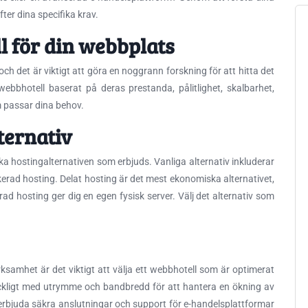
er dina specifika krav.
l för din webbplats
och det är viktigt att göra en noggrann forskning för att hitta det
webbhotell baserat på deras prestanda, pålitlighet, skalbarhet,
m passar dina behov.
ternativ
lika hostingalternativen som erbjuds. Vanliga alternativ inkluderar
ikerad hosting. Delat hosting är det mest ekonomiska alternativet,
d hosting ger dig en egen fysisk server. Välj det alternativ som
rksamhet är det viktigt att välja ett webbhotell som är optimerat
lräckligt med utrymme och bandbredd för att hantera en ökning av
erbjuda säkra anslutningar och support för e-handelsplattformar