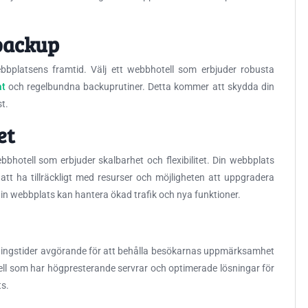
backup
bbplatsens framtid. Välj ett webbhotell som erbjuder robusta
at
och regelbundna backuprutiner. Detta kommer att skydda din
t.
et
bhotell som erbjuder skalbarhet och flexibilitet. Din webbplats
 att ha tillräckligt med resurser och möjligheten att uppgradera
din webbplats kan hantera ökad trafik och nya funktioner.
ddningstider avgörande för att behålla besökarnas uppmärksamhet
ll som har högpresterande servrar och optimerade lösningar för
ts.