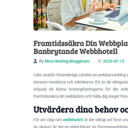
Framtidssäkra Din Webbplats
Banbrytande Webbhotell
By
Miss Hosting Bloggteam
2023-07-12
I den snabbt föränderliga världen av webbutveckling är
senaste trenderna och teknikerna. Ett av de viktigast
erbjuda de bästa hostinglösningarna för din web
framtidssäkra din webbplats och hålla dig steget fö
Utvärdera dina behov o
För att välja rätt
webbhotell
är det viktigt att först u
du skapa? Är det en enkel blogg, en företagswebbpla