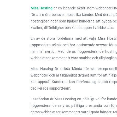
Miss Hosting
är en ledande aktör inom webbhotellin
för att möta behoven hos olika kunder. Med deras pål
hostinglösningar som hjälper kunderna att bygga oc
kvalitet, tillförlitlighet och kundsupport i världsklass.
En av de stora fördelarna med att välja Miss Hosti
toppmodern teknik och har optimerade servrar för a
minimal nertid. Med deras högpresterande hostin
webbplatser kommer att vara snabba och tillgängliga
Miss Hosting är också kända för sin exceptionel
webbhotell och är tillgängligt dygnet runt för att hj
kan uppstå. Kunderna kan förvänta sig snabb respon
dedikerade supportteam.
I slutändan är Miss Hosting ett pålitligt val för kund
högpresterande servrar, pålitliga prestanda och f
deras webbplatser kommer att vara i goda händer. Mis