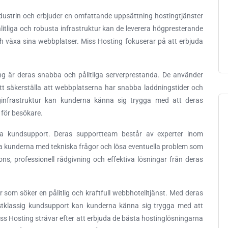
dustrin och erbjuder en omfattande uppsättning hostingtjänster
itliga och robusta infrastruktur kan de leverera högpresterande
h växa sina webbplatser. Miss Hosting fokuserar på att erbjuda
ng är deras snabba och pålitliga serverprestanda. De använder
tt säkerställa att webbplatserna har snabba laddningstider och
ginfrastruktur kan kunderna känna sig trygga med att deras
 för besökare.
la kundsupport. Deras supportteam består av experter inom
älpa kunderna med tekniska frågor och lösa eventuella problem som
s, professionell rådgivning och effektiva lösningar från deras
er som söker en pålitlig och kraftfull webbhotelltjänst. Med deras
örstklassig kundsupport kan kunderna känna sig trygga med att
s Hosting strävar efter att erbjuda de bästa hostinglösningarna