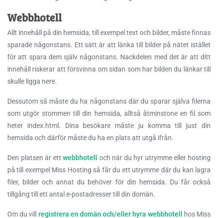
Webbhotell
Allt innehåll på din hemsida, till exempel text och bilder, måste finnas
sparade någonstans. Ett sätt är att länka till bilder på nätet istället
för att spara dem själv någonstans. Nackdelen med det är att ditt
innehåll riskerar att försvinna om sidan som har bilden du länkar till
skulle ligga nere.
Dessutom så måste du ha någonstans där du sparar själva filerna
som utgör stommen till din hemsida, alltså åtminstone en fil som
heter index.html. Dina besökare måste ju komma till just din
hemsida och därför måste du ha en plats att utgå ifrån.
Den platsen är ett
webbhotell
och när du hyr utrymme eller hosting
på till exempel Miss Hosting så får du ett utrymme där du kan lagra
filer, bilder och annat du behöver för din hemsida. Du får också
tillgång till ett antal e-postadresser till din domän.
Om du vill
registrera en domän och/eller hyra webbhotell
hos Miss