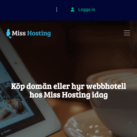
Logga in
Köp domän eller hyr webbhotell
hos Miss Hosting idag