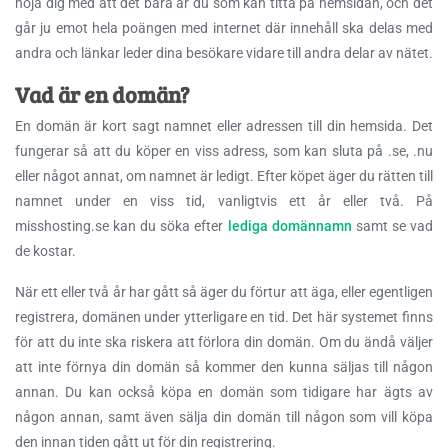
nöja dig med att det bara är du som kan titta på hemsidan, och det
går ju emot hela poängen med internet där innehåll ska delas med
andra och länkar leder dina besökare vidare till andra delar av nätet.
Vad är en domän?
En domän är kort sagt namnet eller adressen till din hemsida. Det
fungerar så att du köper en viss adress, som kan sluta på .se, .nu
eller något annat, om namnet är ledigt. Efter köpet äger du rätten till
namnet under en viss tid, vanligtvis ett år eller två. På
misshosting.se kan du söka efter
lediga domännamn
samt se vad
de kostar.
När ett eller två år har gått så äger du förtur att äga, eller egentligen
registrera, domänen under ytterligare en tid. Det här systemet finns
för att du inte ska riskera att förlora din domän. Om du ändå väljer
att inte förnya din domän så kommer den kunna säljas till någon
annan. Du kan också köpa en domän som tidigare har ägts av
någon annan, samt även sälja din domän till någon som vill köpa
den innan tiden gått ut för din registrering.