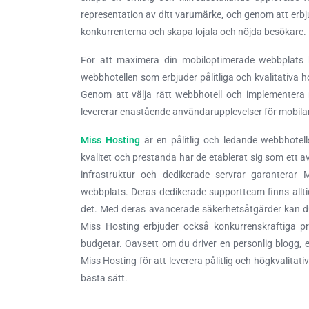
representation av ditt varumärke, och genom att erb
konkurrenterna och skapa lojala och nöjda besökare.
För att maximera din mobiloptimerade webbplats 
webbhotellen som erbjuder pålitliga och kvalitativa h
Genom att välja rätt webbhotell och implementera 
levererar enastående användarupplevelser för mobil
Miss Hosting
är en pålitlig och ledande webbhote
kvalitet och prestanda har de etablerat sig som ett a
infrastruktur och dedikerade servrar garanterar M
webbplats. Deras dedikerade supportteam finns alltid
det. Med deras avancerade säkerhetsåtgärder kan d
Miss Hosting erbjuder också konkurrenskraftiga pr
budgetar. Oavsett om du driver en personlig blogg, e
Miss Hosting för att leverera pålitlig och högkvalitati
bästa sätt.