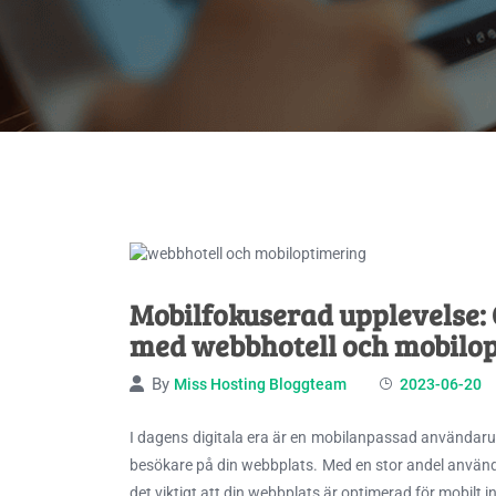
Mobilfokuserad upplevelse:
med webbhotell och mobilo
By
Miss Hosting Bloggteam
2023-06-20
I dagens digitala era är en mobilanpassad användaru
besökare på din webbplats. Med en stor andel använda
det viktigt att din webbplats är optimerad för mobil