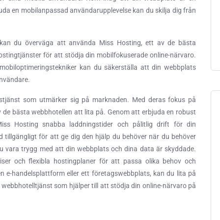
juda en mobilanpassad användarupplevelse kan du skilja dig från
kan du överväga att använda Miss Hosting, ett av de bästa
ostingtjänster för att stödja din mobilfokuserade online-närvaro.
mobiloptimeringstekniker kan du säkerställa att din webbplats
användare.
llstjänst som utmärker sig på marknaden. Med deras fokus på
v de bästa webbhotellen att lita på. Genom att erbjuda en robust
iss Hosting snabba laddningstider och pålitlig drift för din
 tillgängligt för att ge dig den hjälp du behöver när du behöver
u vara trygg med att din webbplats och dina data är skyddade.
iser och flexibla hostingplaner för att passa olika behov och
n e-handelsplattform eller ett företagswebbplats, kan du lita på
v webbhotelltjänst som hjälper till att stödja din online-närvaro på