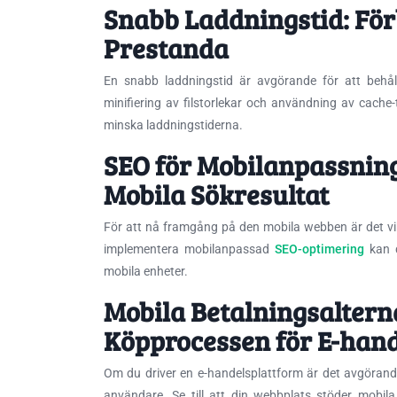
Snabb Laddningstid: Fö
Prestanda
En snabb laddningstid är avgörande för att behål
minifiering av filstorlekar och användning av cache-
minska laddningstiderna.
SEO för Mobilanpassning
Mobila Sökresultat
För att nå framgång på den mobila webben är det vikt
implementera mobilanpassad
SEO-optimering
kan d
mobila enheter.
Mobila Betalningsaltern
Köpprocessen för E-han
Om du driver en e-handelsplattform är det avgörande
användare. Se till att din webbplats stöder mobil