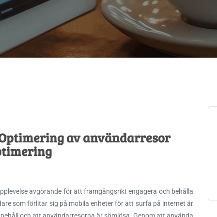
 Optimering av användarresor
ptimering
pplevelse avgörande för att framgångsrikt engagera och behålla
re som förlitar sig
på mobila enheter för att surfa på internet är
t innehåll och att användarresorna är sömlösa. Genom att använda