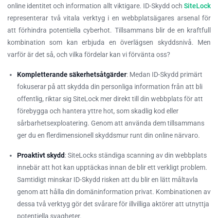
online identitet och information allt viktigare. ID-Skydd och
SiteLock
representerar två vitala verktyg i en webbplatsägares arsenal för
att förhindra potentiella cyberhot. Tillsammans blir de en kraftfull
kombination som kan erbjuda en överlägsen skyddsnivå. Men
varför är det så, och vilka fördelar kan vi förvänta oss?
Kompletterande säkerhetsåtgärder
: Medan ID-Skydd primärt
fokuserar på att skydda din personliga information från att bli
offentlig, riktar sig SiteLock mer direkt till din webbplats för att
förebygga och hantera yttre hot, som skadlig kod eller
sårbarhetsexploatering. Genom att använda dem tillsammans
ger du en flerdimensionell skyddsmur runt din online närvaro.
Proaktivt skydd
: SiteLocks ständiga scanning av din webbplats
innebär att hot kan upptäckas innan de blir ett verkligt problem.
Samtidigt minskar ID-Skydd risken att du blir en lätt måltavla
genom att hålla din domäninformation privat. Kombinationen av
dessa två verktyg gör det svårare för illvilliga aktörer att utnyttja
potentiella svagheter.