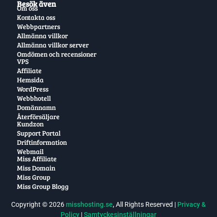
Besök även
Om oss
Kontakta oss
Webbpartners
Allmänna villkor
Allmänna villkor server
Omdömen och recensioner
VPS
Affiliate
Hemsida
WordPress
Webbhotell
Domännamn
Återförsäljare
Kundzon
Support Portal
Driftinformation
Webmail
Miss Affiliate
Miss Domain
Miss Group
Miss Group Blogg
Copyright © 2026
misshosting.se
, All Rights Reserved |
Privacy &
Policy
|
Samtyckesinställningar