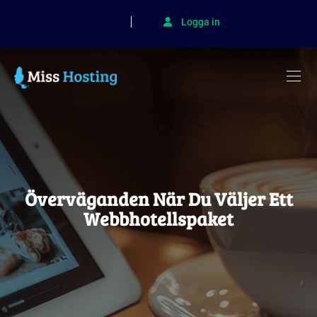
Logga in
Överväganden När Du Väljer Ett
Webbhotellspaket