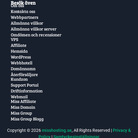
Besök även
Om oss
Kontakta oss
Webbpartners
Allmänna villkor
Allmänna villkor server
Omdömen och recensioner
VPS
Affiliate
Hemsida
WordPress
Webbhotell
Domännamn
Återförsäljare
Kundzon
Support Portal
Driftinformation
Webmail
Miss Affiliate
Miss Domain
Miss Group
Miss Group Blogg
Copyright © 2026
misshosting.se
, All Rights Reserved |
Privacy &
Policy
|
Samtyckesinställningar