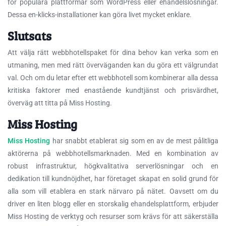
för populära plattformar som WordPress eller ehandelslösningar.
Dessa en-klicks-installationer kan göra livet mycket enklare.
Slutsats
Att välja rätt webbhotellspaket för dina behov kan verka som en
utmaning, men med rätt överväganden kan du göra ett välgrundat
val. Och om du letar efter ett webbhotell som kombinerar alla dessa
kritiska faktorer med enastående kundtjänst och prisvärdhet,
överväg att titta på Miss Hosting.
Miss Hosting
Miss Hosting
har snabbt etablerat sig som en av de mest pålitliga
aktörerna på webbhotellsmarknaden. Med en kombination av
robust infrastruktur, högkvalitativa serverlösningar och en
dedikation till kundnöjdhet, har företaget skapat en solid grund för
alla som vill etablera en stark närvaro på nätet. Oavsett om du
driver en liten blogg eller en storskalig ehandelsplattform, erbjuder
Miss Hosting de verktyg och resurser som krävs för att säkerställa