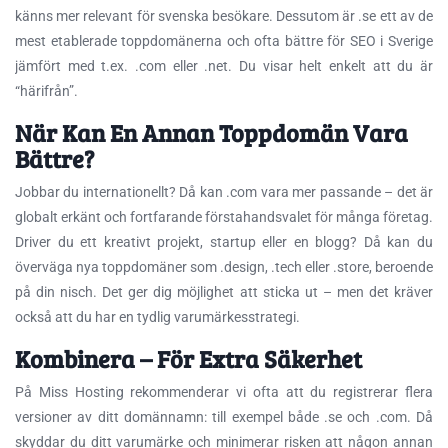
känns mer relevant för svenska besökare. Dessutom är .se ett av de
mest etablerade toppdomänerna och ofta bättre för SEO i Sverige
jämfört med t.ex. .com eller .net. Du visar helt enkelt att du är
“härifrån”.
När Kan En Annan Toppdomän Vara
Bättre?
Jobbar du internationellt? Då kan .com vara mer passande – det är
globalt erkänt och fortfarande förstahandsvalet för många företag.
Driver du ett kreativt projekt, startup eller en blogg? Då kan du
överväga nya toppdomäner som .design, .tech eller .store, beroende
på din nisch. Det ger dig möjlighet att sticka ut – men det kräver
också att du har en tydlig varumärkesstrategi.
Kombinera – För Extra Säkerhet
På Miss Hosting rekommenderar vi ofta att du registrerar flera
versioner av ditt domännamn: till exempel både .se och .com. Då
skyddar du ditt varumärke och minimerar risken att någon annan