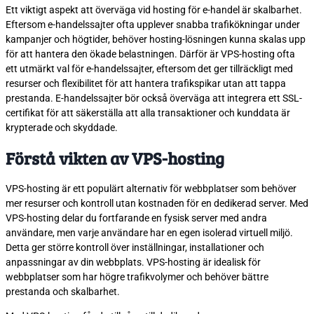
Ett viktigt aspekt att överväga vid hosting för e-handel är skalbarhet.
Eftersom e-handelssajter ofta upplever snabba trafikökningar under
kampanjer och högtider, behöver hosting-lösningen kunna skalas upp
för att hantera den ökade belastningen. Därför är VPS-hosting ofta
ett utmärkt val för e-handelssajter, eftersom det ger tillräckligt med
resurser och flexibilitet för att hantera trafikspikar utan att tappa
prestanda. E-handelssajter bör också överväga att integrera ett SSL-
certifikat för att säkerställa att alla transaktioner och kunddata är
krypterade och skyddade.
Förstå vikten av VPS-hosting
VPS-hosting är ett populärt alternativ för webbplatser som behöver
mer resurser och kontroll utan kostnaden för en dedikerad server. Med
VPS-hosting delar du fortfarande en fysisk server med andra
användare, men varje användare har en egen isolerad virtuell miljö.
Detta ger större kontroll över inställningar, installationer och
anpassningar av din webbplats. VPS-hosting är idealisk för
webbplatser som har högre trafikvolymer och behöver bättre
prestanda och skalbarhet.