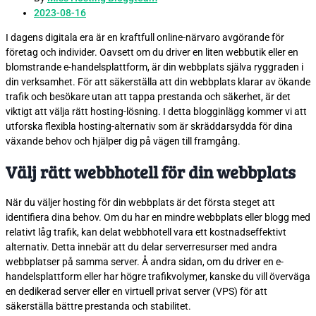
2023-08-16
I dagens digitala era är en kraftfull online-närvaro avgörande för
företag och individer. Oavsett om du driver en liten webbutik eller en
blomstrande e-handelsplattform, är din webbplats själva ryggraden i
din
verksamhet. För att säkerställa att din webbplats klarar av ökande
trafik och besökare utan att tappa prestanda och säkerhet, är det
viktigt att välja rätt hosting-lösning. I detta blogginlägg kommer vi att
utforska flexibla hosting-alternativ som är skräddarsydda för dina
växande behov och hjälper dig på vägen till framgång.
Välj rätt webbhotell för din webbplats
När du väljer hosting för din webbplats är det första steget att
identifiera dina behov. Om du har en mindre webbplats eller blogg med
relativt låg trafik, kan delat webbhotell vara ett kostnadseffektivt
alternativ. Detta innebär att du delar serverresurser med andra
webbplatser på samma server. Å andra sidan, om du driver en e-
handelsplattform eller har högre trafikvolymer, kanske du vill överväga
en dedikerad server eller en virtuell privat server (VPS) för att
säkerställa bättre prestanda och stabilitet.