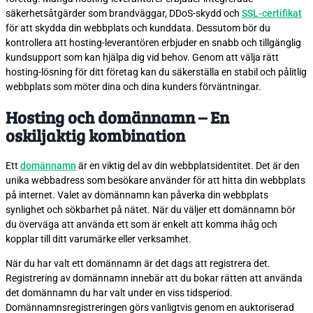
säkerhetsåtgärder som brandväggar, DDoS-skydd och
SSL-certifikat
för att skydda din webbplats och kunddata. Dessutom bör du
kontrollera att hosting-leverantören erbjuder en snabb och tillgänglig
kundsupport som kan hjälpa dig vid behov. Genom att välja rätt
hosting-lösning för ditt företag kan du säkerställa en stabil och pålitlig
webbplats som möter dina och dina kunders förväntningar.
Hosting och domännamn – En
oskiljaktig kombination
Ett
domännamn
är en viktig del av din webbplatsidentitet. Det är den
unika webbadress som besökare använder för att hitta din webbplats
på internet. Valet av domännamn kan påverka din webbplats
synlighet och sökbarhet på nätet. När du väljer ett domännamn bör
du överväga att använda ett som är enkelt att komma ihåg och
kopplar till ditt varumärke eller verksamhet.
När du har valt ett domännamn är det dags att registrera det.
Registrering av domännamn innebär att du bokar rätten att använda
det domännamn du har valt under en viss tidsperiod.
Domännamnsregistreringen görs vanligtvis genom en auktoriserad