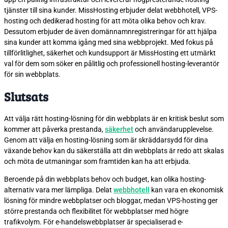
tjänster till sina kunder. MissHosting erbjuder delat webbhotell, VPS-
hosting och dedikerad hosting för att möta olika behov och krav.
Dessutom erbjuder de även domännamnregistreringar för att hjälpa
sina kunder att komma igång med sina webbprojekt. Med fokus på
tillförlitlighet, säkerhet och kundsupport är MissHosting ett utmärkt
val för dem som söker en pålitlig och professionell hosting-leverantör
för sin webbplats.
Slutsats
Att välja rätt hosting-lösning för din webbplats är en kritisk beslut som
kommer att påverka prestanda,
säkerhet
och användarupplevelse.
Genom att välja en hosting-lösning som är skräddarsydd för dina
växande behov kan du säkerställa att din webbplats är redo att skalas
och möta de utmaningar som framtiden kan ha att erbjuda.
Beroende på din webbplats behov och budget, kan olika hosting-
alternativ vara mer lämpliga. Delat
webbhotell
kan vara en ekonomisk
lösning för mindre webbplatser och bloggar, medan VPS-hosting ger
större prestanda och flexibilitet för webbplatser med högre
trafikvolym. För e-handelswebbplatser är specialiserad e-