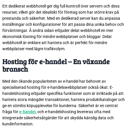
Ett dedikerat webbhotell ger dig full kontroll över servern och dess
resurser, vilket gör det idealiskt för företag som har större krav på
prestanda och säkerhet. Med en dedikerad server kan du anpassa
inställningar och konfigurationer för att passa dina unika behov och
förväntningar. Å andra sidan erbjuder delat webbhotell en mer
ekonomisk lösning för mindre webbplatser och bloggar. Delat
webbhotell är enklare att hantera och är perfekt för mindre
webbplatser med lägre trafikvolym.
Hosting för e-handel – En växande
bransch
Med den ökande populariteten av e-handel har behovet av
specialiserad hosting för e-handelswebbplatser också ökat. E-
handelshosting erbjuder specifika funktioner som är inriktade på att
hantera stora mängder transaktioner, hantera produktkataloger och
ge en sömlös köpupplevelse för kunderna. Säkerhet är en central
fråga för
e-handel
, och e-handelshosting levereras ofta med
integrerade säkerhetsåtgärder för att skydda känslig data och
kundinformation.