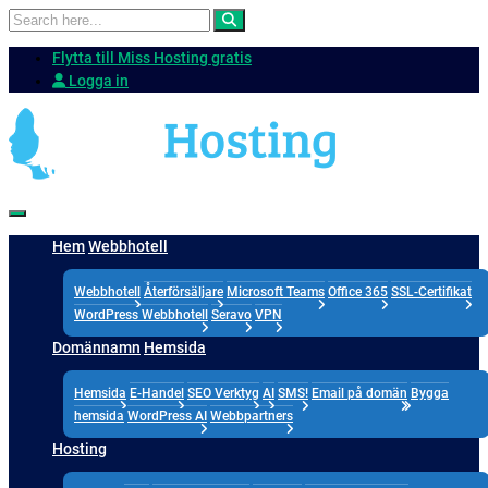
Flytta till Miss Hosting gratis
Logga in
Hem
Webbhotell
Webbhotell
Återförsäljare
Microsoft Teams
Office 365
SSL-Certifikat
WordPress Webbhotell
Seravo
VPN
Domännamn
Hemsida
Hemsida
E-Handel
SEO Verktyg
AI
SMS!
Email på domän
Bygga
hemsida
WordPress AI
Webbpartners
Hosting