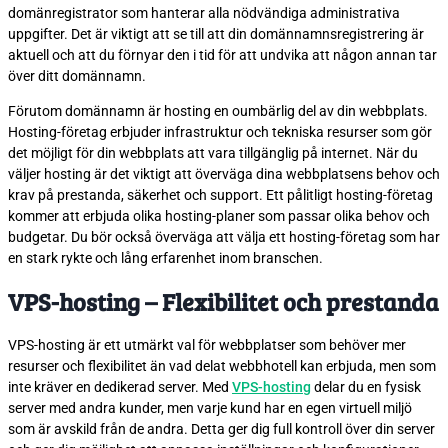
domänregistrator som hanterar alla nödvändiga administrativa
uppgifter. Det är viktigt att se till att din domännamnsregistrering är
aktuell och att du förnyar den i tid för att undvika att någon annan tar
över ditt domännamn.
Förutom domännamn är hosting en oumbärlig del av din webbplats.
Hosting-företag erbjuder infrastruktur och tekniska resurser som gör
det möjligt för din webbplats att vara tillgänglig på internet. När du
väljer hosting är det viktigt att överväga dina webbplatsens behov och
krav på prestanda, säkerhet och support. Ett pålitligt hosting-företag
kommer att erbjuda olika hosting-planer som passar olika behov och
budgetar. Du bör också överväga att välja ett hosting-företag som har
en stark rykte och lång erfarenhet inom branschen.
VPS-hosting – Flexibilitet och prestanda
VPS-hosting är ett utmärkt val för webbplatser som behöver mer
resurser och flexibilitet än vad delat webbhotell kan erbjuda, men som
inte kräver en dedikerad server. Med
VPS-hosting
delar du en fysisk
server med andra kunder, men varje kund har en egen virtuell miljö
som är avskild från de andra. Detta ger dig full kontroll över din server