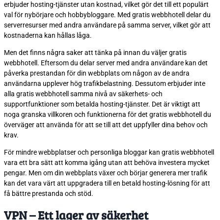
erbjuder hosting-tjänster utan kostnad, vilket gör det till ett populärt
val för nybörjare och hobbybloggare. Med gratis webbhotell delar du
serverresurser med andra användare på samma server, vilket gör att
kostnaderna kan hållas låga.
Men det finns några saker att tänka på innan du väljer gratis
webbhotell. Eftersom du delar server med andra användare kan det
påverka prestandan för din webbplats om någon av de andra
användarna upplever hög trafikbelastning. Dessutom erbjuder inte
alla gratis webbhotell samma nivå av säkerhets- och
supportfunktioner som betalda hosting-tjänster. Det är viktigt att
noga granska villkoren och funktionerna för det gratis webbhotell du
överväger att använda för att se till att det uppfyller dina behov och
krav.
För mindre webbplatser och personliga bloggar kan gratis webbhotell
vara ett bra sätt att komma igång utan att behöva investera mycket
pengar. Men om din webbplats växer och börjar generera mer trafik
kan det vara värt att uppgradera till en betald hosting-lösning för att
få bättre prestanda och stöd.
VPN – Ett lager av säkerhet