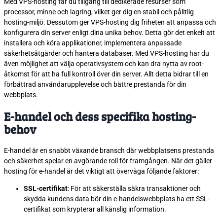
Med VPS-hosting får du tillgång till dedikerade resurser som
processor, minne och lagring, vilket ger dig en stabil och pålitlig
hosting-miljö. Dessutom ger VPS-hosting dig friheten att anpassa och
konfigurera din server enligt dina unika behov. Detta gör det enkelt att
installera och köra applikationer, implementera anpassade
säkerhetsåtgärder och hantera databaser. Med VPS-hosting har du
även möjlighet att välja operativsystem och kan dra nytta av root-
åtkomst för att ha full kontroll över din server. Allt detta bidrar till en
förbättrad användarupplevelse och bättre prestanda för din
webbplats.
E-handel och dess specifika hosting-
behov
E-handel är en snabbt växande bransch där webbplatsens prestanda
och säkerhet spelar en avgörande roll för framgången. När det gäller
hosting för e-handel är det viktigt att överväga följande faktorer:
SSL-certifikat
: För att säkerställa säkra transaktioner och
skydda kundens data bör din e-handelswebbplats ha ett SSL-
certifikat som krypterar all känslig information.