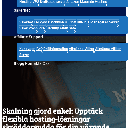
Hosting
VPS
Dedikerad server
Amazon
Magento Hosting
Säkerhet
Säkerhet
ID-skydd
Patchman
R1 Soft
BitNinja
Managerad Server
Säker Webb
VPN
Security Audit
Safe
Affiliate
Support
Kundvagn
FAQ
Driftinformation
Allmänna Villkor
Allmänna Villkor
Server
Blogg
Kontakta Oss
Skalning gjord enkel: Upptäck
flexibla hosting-lösningar
skräddarsydda för din växande