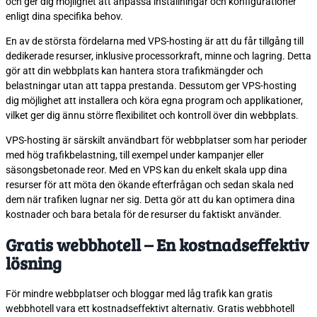
och ger dig möjlighet att anpassa inställningar och konfigurationer
enligt dina specifika behov.
En av de största fördelarna med VPS-hosting är att du får tillgång till
dedikerade resurser, inklusive processorkraft, minne och lagring. Detta
gör att din webbplats kan hantera stora trafikmängder och
belastningar utan att tappa prestanda. Dessutom ger VPS-hosting
dig möjlighet att installera och köra egna program och applikationer,
vilket ger dig ännu större flexibilitet och kontroll över din webbplats.
VPS-hosting är särskilt användbart för webbplatser som har perioder
med hög trafikbelastning, till exempel under kampanjer eller
säsongsbetonade reor. Med en VPS kan du enkelt skala upp dina
resurser för att möta den ökande efterfrågan och sedan skala ned
dem när trafiken lugnar ner sig. Detta gör att du kan optimera dina
kostnader och bara betala för de resurser du faktiskt använder.
Gratis webbhotell – En kostnadseffektiv
lösning
För mindre webbplatser och bloggar med låg trafik kan gratis
webbhotell vara ett kostnadseffektivt alternativ. Gratis webbhotell