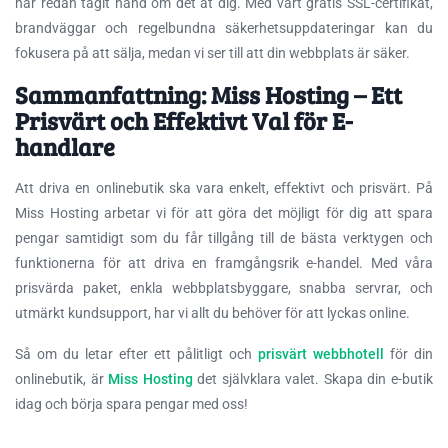
har redan tagit hand om det åt dig. Med vårt gratis SSL-certifikat,
brandväggar och regelbundna säkerhetsuppdateringar kan du
fokusera på att sälja, medan vi ser till att din webbplats är säker.
Sammanfattning: Miss Hosting – Ett
Prisvärt och Effektivt Val för E-
handlare
Att driva en onlinebutik ska vara enkelt, effektivt och prisvärt. På
Miss Hosting arbetar vi för att göra det möjligt för dig att spara
pengar samtidigt som du får tillgång till de bästa verktygen och
funktionerna för att driva en framgångsrik e-handel. Med våra
prisvärda paket, enkla webbplatsbyggare, snabba servrar, och
utmärkt kundsupport, har vi allt du behöver för att lyckas online.
Så om du letar efter ett pålitligt och
prisvärt webbhotell
för din
onlinebutik, är
Miss Hosting
det självklara valet. Skapa din e-butik
idag och börja spara pengar med oss!