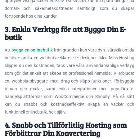
uppfyller viktiga säkerhetskrav. På så sätt kan du spara pengar på
domän- och säkerhetskostnader samtidigt som du skapar
förtroende hos dina kunder.
3. Enkla Verktyg för att Bygga Din E-
butik
Att
bygga en onlinebutik
från grunden kan vara dyrt, särskilt om du
behöver anlita en webbutvecklare eller designer. Med Miss Hosting
slipper du den kostnaden, tack vare våra användarvänliga verktyg
som gör det enkelt att skapa en professionell hemsida. Vi erbjuder
en webbplatsbyggare med drag-och-släpp-funktioner, förbyggda
teman och mallar, samt enkla integrationer med populära e-
handelsplattformar som WooCommerce och Shopify. På så sätt
kan du snabbt och kostnadseffektivt skapa en vacker och
funktionell onlinebutik, helt själv.
4. Snabb och Tillförlitlig Hosting som
Förbättrar Din Konvertering