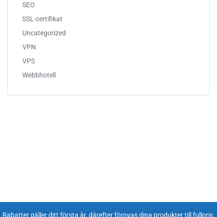
SEO
SSL-certifikat
Uncategorized
VPN
VPS
Webbhotell
Rabatter gäller ditt första år, därefter förnyas dina produkter till fullpris​.