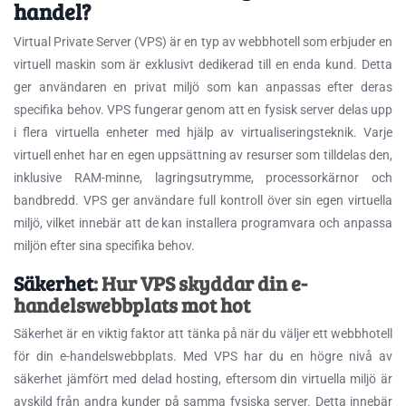
handel?
Virtual Private Server (VPS) är en typ av webbhotell som erbjuder en
virtuell maskin som är exklusivt dedikerad till en enda kund. Detta
ger användaren en privat miljö som kan anpassas efter deras
specifika behov. VPS fungerar genom att en fysisk server delas upp
i flera virtuella enheter med hjälp av virtualiseringsteknik. Varje
virtuell enhet har en egen uppsättning av resurser som tilldelas den,
inklusive RAM-minne, lagringsutrymme, processorkärnor och
bandbredd. VPS ger användare full kontroll över sin egen virtuella
miljö, vilket innebär att de kan installera programvara och anpassa
miljön efter sina specifika behov.
Säkerhet
: Hur VPS skyddar din e-
handelswebbplats mot hot
Säkerhet är en viktig faktor att tänka på när du väljer ett webbhotell
för din e-handelswebbplats. Med VPS har du en högre nivå av
säkerhet jämfört med delad hosting, eftersom din virtuella miljö är
avskild från andra kunder på samma fysiska server. Detta innebär