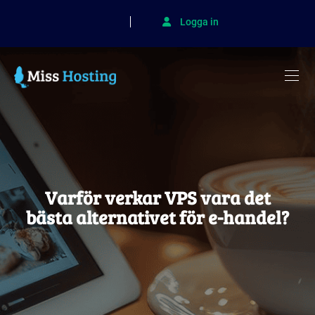
Logga in
Varför verkar VPS vara det
bästa alternativet för e-handel?