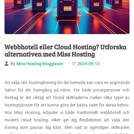
Webbhotell eller Cloud Hosting? Utforska
alternativen med Miss Hosting
By
Miss Hosting Bloggteam
2024-09-13
Att välja rätt hostinglösning för din hemsida kan vara en avgörande
faktor för din framgång på nätet. För både privatpersoner och
företag är det viktigt att förstå
skillnaderna mellan olika typer av
hostingtjänster för att kunna göra det bästa valet för deras behov.
Hos Miss Hosting, erbjuder vi både traditionellt webbhotell och
modern cloud hosting, vilket ger dig flexibiliteten att välja den
lösning som passar dig bäst. Men vad är egentligen skillnaden